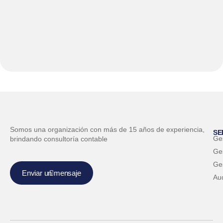
Somos una organización con más de 15 años de experiencia,
SE
Ge
brindando consultoría contable
Ges
Ge
Enviar un mensaje
Aud