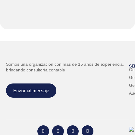
Somos una organización con más de 15 años de experiencia,
SE
Ge
brindando consultoría contable
Ges
Ge
Enviar un mensaje
Aud